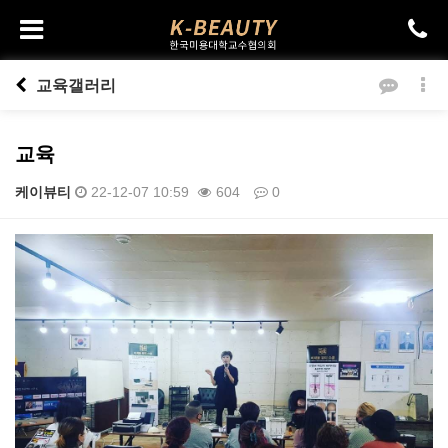
교육갤러리
교육
케이뷰티
22-12-07 10:59
604
0
본문