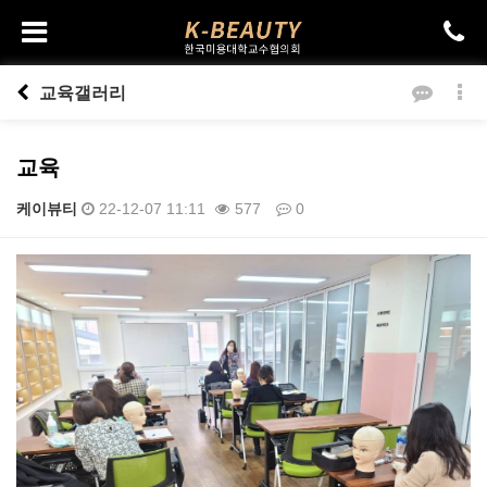
교육갤러리
교육
케이뷰티
22-12-07 11:11
577
0
본문